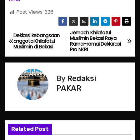
Post Views:
326
Jemaah Khilafatul
P
Deklarsi kebangsaan
Muslimin Bekasi Raya
anggota Khilafatul
Ramai-ramai Deklarasi
o
Muslimiin di Bekasi
Pro NKRI
s
t
By
Redaksi
n
PAKAR
a
v
i
Related Post