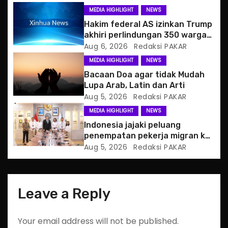
g
MEDIA HIGHLIGHT
NEWS
a
Hakim federal AS izinkan Trump
akhiri perlindungan 350 warga
t
Haiti
Aug 6, 2026
Redaksi PAKAR
MEDIA HIGHLIGHT
NEWS
i
Bacaan Doa agar tidak Mudah
o
Lupa Arab, Latin dan Arti
Aug 5, 2026
Redaksi PAKAR
n
MEDIA HIGHLIGHT
NEWS
Indonesia jajaki peluang
penempatan pekerja migran ke
Slowakia
Aug 5, 2026
Redaksi PAKAR
Leave a Reply
Your email address will not be published.