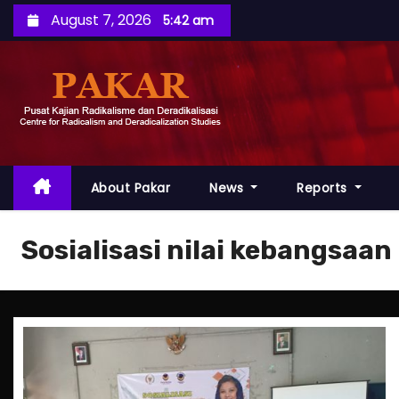
S
August 7, 2026
5:42 am
k
i
p
t
o
c
o
About Pakar
News
Reports
n
t
Sosialisasi nilai kebangsaan
e
n
t