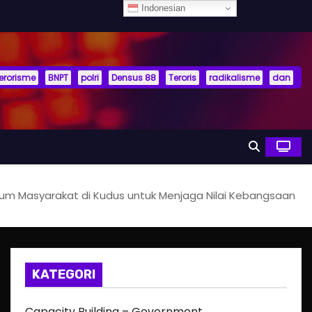
Indonesian
terorisme
BNPT
polri
Densus 88
Teroris
radikalisme
dan
orum Masyarakat di Kudus untuk Menjaga Nilai Kebangsaan
KATEGORI
Capacity Building – Government