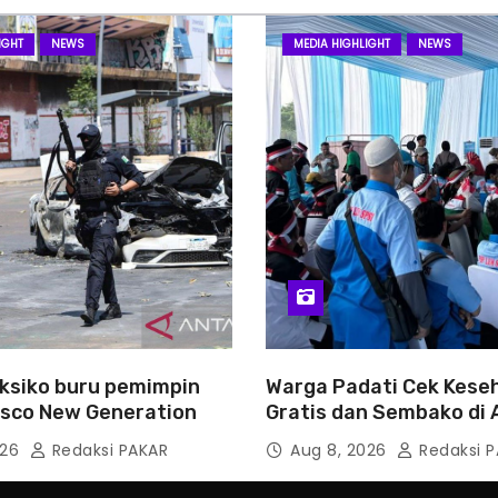
IGHT
NEWS
MEDIA HIGHLIGHT
NEWS
ksiko buru pemimpin
Warga Padati Cek Kese
lisco New Generation
Gratis dan Sembako di 
Jakarta
026
Redaksi PAKAR
Aug 8, 2026
Redaksi P