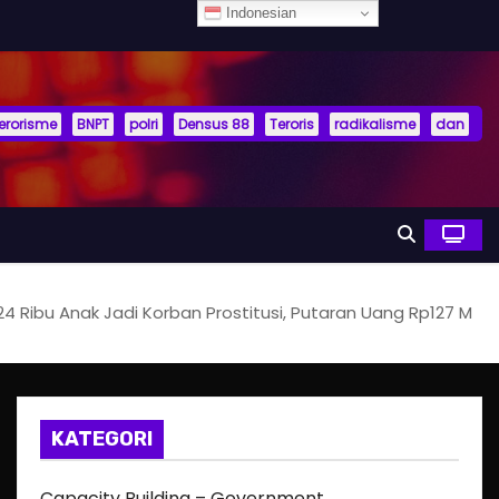
Indonesian
terorisme
BNPT
polri
Densus 88
Teroris
radikalisme
dan
4 Ribu Anak Jadi Korban Prostitusi, Putaran Uang Rp127 M
KATEGORI
Capacity Building – Government