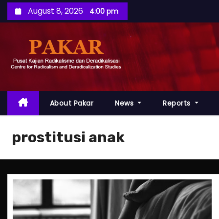
S
August 8, 2026
4:00 pm
k
i
p
t
o
c
o
About Pakar
News
Reports
n
t
prostitusi anak
e
n
t