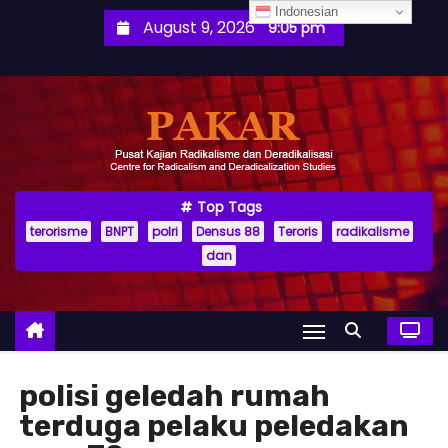
S
Indonesian
August 9, 2026
9:05 pm
k
i
p
t
o
c
o
Top Tags
terorisme
BNPT
polri
Densus 88
Teroris
radikalisme
n
dan
t
e
n
t
polisi geledah rumah
terduga pelaku peledakan