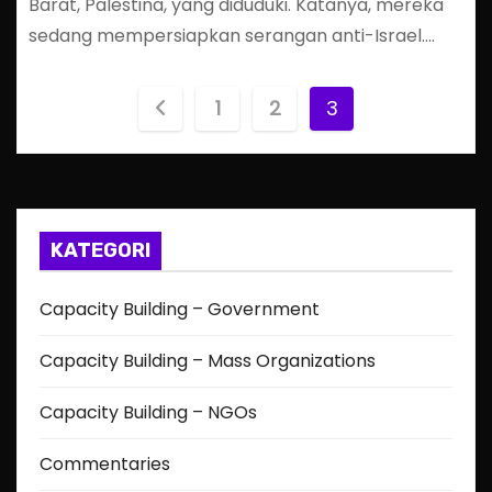
Barat, Palestina, yang diduduki. Katanya, mereka
sedang mempersiapkan serangan anti-Israel.…
P
1
2
3
o
s
t
KATEGORI
s
Capacity Building – Government
p
Capacity Building – Mass Organizations
a
Capacity Building – NGOs
g
Commentaries
i