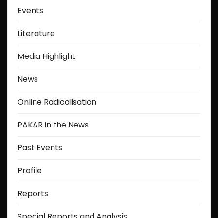
Events
n
a
Literature
t
Media Highlight
i
News
o
Online Radicalisation
n
PAKAR in the News
Past Events
Profile
Reports
Special Reports and Analysis