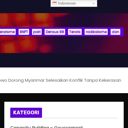
Indonesian
terorisme
BNPT
polri
Densus 88
Teroris
radikalisme
dan
wo Dorong Myanmar Selesaikan Konflik Tanpa Kekerasan
KATEGORI
Capacity Building – Government