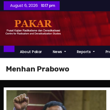
S
August 6, 2026
10:17 pm
k
i
p
t
o
c
o
About Pakar
News
Reports
P
n
t
Menhan Prabowo
e
n
t