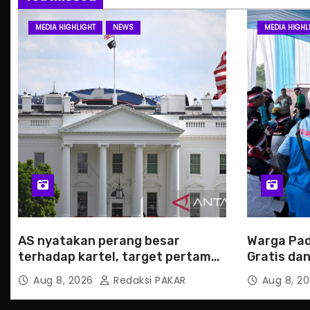
MEDIA HIGHLIGHT
NEWS
MEDIA HIGHL
AS nyatakan perang besar
Warga Pad
terhadap kartel, target pertama
Gratis da
CJNG
Jakarta
Aug 8, 2026
Redaksi PAKAR
Aug 8, 2