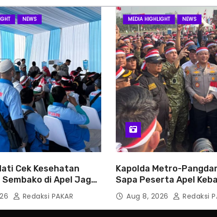
IGHT
NEWS
MEDIA HIGHLIGHT
NEWS
ati Cek Kesehatan
Kapolda Metro-Pangda
n Sembako di Apel Jaga
Sapa Peserta Apel Keb
Jaga Jakarta
026
Redaksi PAKAR
Aug 8, 2026
Redaksi P