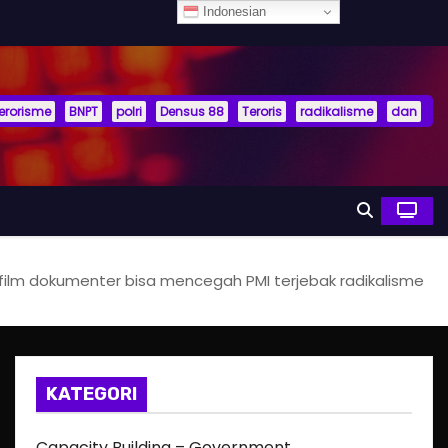
Indonesian
terorisme
BNPT
polri
Densus 88
Teroris
radikalisme
dan
ilm dokumenter bisa mencegah PMI terjebak radikalisme
KATEGORI
Capacity Building – Government