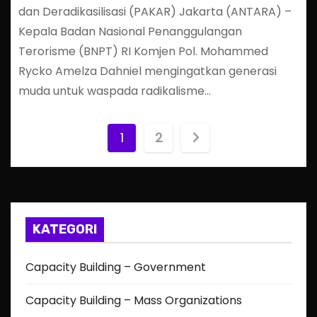
dan Deradikasilisasi (PAKAR) Jakarta (ANTARA) –
Kepala Badan Nasional Penanggulangan
Terorisme (BNPT) RI Komjen Pol. Mohammed
Rycko Amelza Dahniel mengingatkan generasi
muda untuk waspada radikalisme…
P
1
2
o
s
t
KATEGORI
s
Capacity Building – Government
p
Capacity Building – Mass Organizations
a