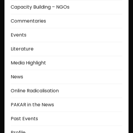
Capacity Building – NGOs
g
Commentaries
i
Events
n
a
Literature
t
Media Highlight
i
News
o
Online Radicalisation
n
PAKAR in the News
Past Events
Profile