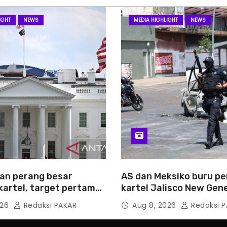
IGHT
NEWS
MEDIA HIGHLIGHT
NEWS
an perang besar
AS dan Meksiko buru p
kartel, target pertama
kartel Jalisco New Gen
026
Redaksi PAKAR
Aug 8, 2026
Redaksi P