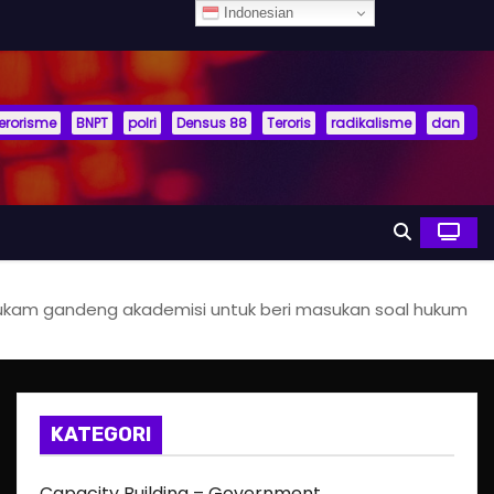
Indonesian
terorisme
BNPT
polri
Densus 88
Teroris
radikalisme
dan
kam gandeng akademisi untuk beri masukan soal hukum
KATEGORI
Capacity Building – Government