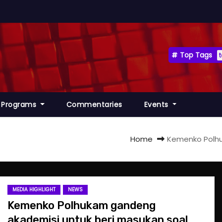
Top Tags
Programs
Commentaries
Events
Home
Kemenko Polhu
MEDIA HIGHLIGHT
NEWS
Kemenko Polhukam gandeng
akademisi untuk beri masukan soal