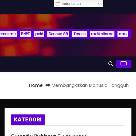
Indonesian
terorisme
BNPT
polri
Densus 88
Teroris
radikalisme
dan
Home
Membangkitkan Manusia Tangguh
KATEGORI
Capacity Building – Government