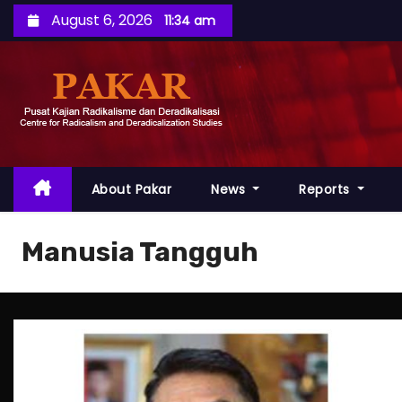
S
August 6, 2026
11:34 am
k
i
p
t
o
c
o
About Pakar
News
Reports
n
t
Manusia Tangguh
e
n
t