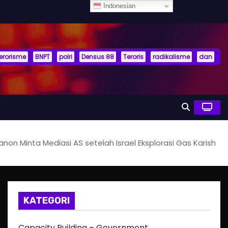
Indonesian
terorisme
BNPT
polri
Densus 88
Teroris
radikalisme
dan
anon Minta Mediasi AS setelah Israel Eksplorasi Gas Karish
KATEGORI
Capacity Building – Government