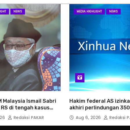
IGHT
NEWS
MEDIA HIGHLIGHT
NEWS
 Malaysia Ismail Sabri
Hakim federal AS izink
 RS di tengah kasus
akhiri perlindungan 35
Haiti
026
Redaksi PAKAR
Aug 6, 2026
Redaksi P