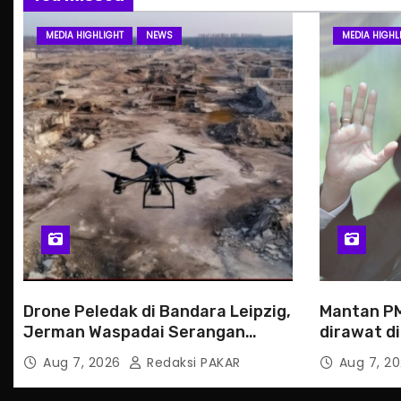
MEDIA HIGHLIGHT
NEWS
MEDIA HIGHL
Drone Peledak di Bandara Leipzig,
Mantan PM
Jerman Waspadai Serangan
dirawat di
Hibrida Rusia
hukum
Aug 7, 2026
Redaksi PAKAR
Aug 7, 2