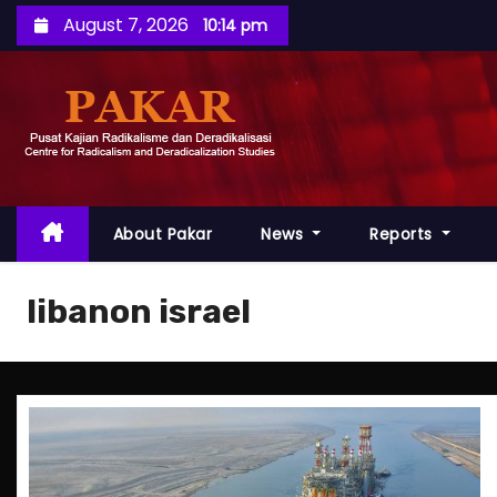
S
August 7, 2026
10:14 pm
k
i
p
t
o
c
o
About Pakar
News
Reports
n
t
libanon israel
e
n
t