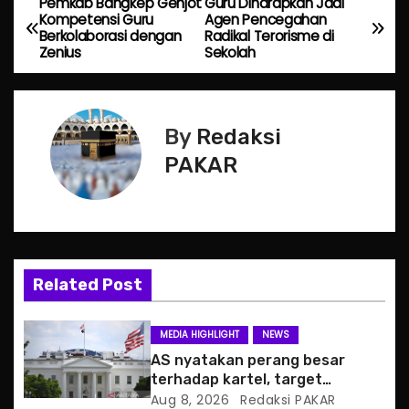
Pemkab Bangkep Genjot
Guru Diharapkan Jadi
P
Kompetensi Guru
Agen Pencegahan
Berkolaborasi dengan
Radikal Terorisme di
o
Zenius
Sekolah
s
t
By
Redaksi
n
PAKAR
a
v
i
Related Post
g
MEDIA HIGHLIGHT
NEWS
a
AS nyatakan perang besar
terhadap kartel, target
t
pertama CJNG
Aug 8, 2026
Redaksi PAKAR