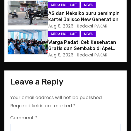
MEDIA HIGHLIGHT
NEWS
i
AS dan Meksiko buru pemimpin
o
kartel Jalisco New Generation
Aug 8, 2026
Redaksi PAKAR
n
MEDIA HIGHLIGHT
NEWS
Warga Padati Cek Kesehatan
Gratis dan Sembako di Apel
Jaga Jakarta
Aug 8, 2026
Redaksi PAKAR
Leave a Reply
Your email address will not be published.
Required fields are marked
*
Comment
*